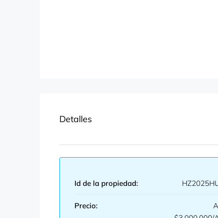
Detalles
Id de la propiedad:
HZ2025H
Precio:
A
$3,000,000/A