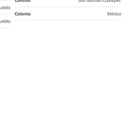
Colonia
San Bartolo Coatepec
uebla
Colonia
México
uebla