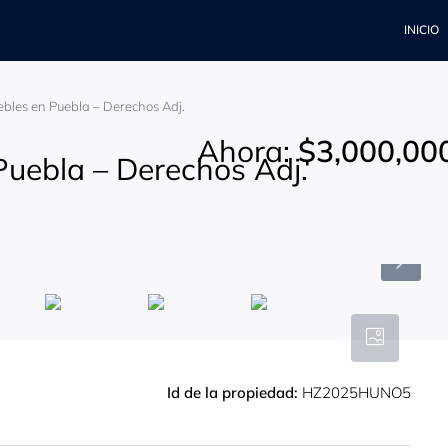
INICIO
bles en Puebla – Derechos Adj.
Ahora:
$3,000,00
Puebla – Derechos Adj.
Id de la propiedad:
HZ2025HUNO5