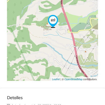
Leaflet
| ©
OpenStreetMap
contributors
Detalles