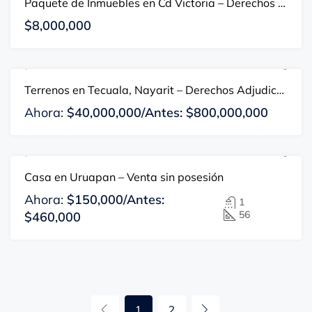
Paquete de Inmuebles en Cd Victoria – Derechos Adj.
$8,000,000
Terrenos en Tecuala, Nayarit – Derechos Adjudicatarios
EN VENTA
DISPONIBLE
OFERTA
OPORTUNIDAD DE INVERSIÓN
Ahora:
$40,000,000/Antes: $800,000,000
Casa en Uruapan – Venta sin posesión
EN VENTA
DISPONIBLE
OFERTA
Ahora:
$150,000/Antes:
1
56
$460,000
1
2