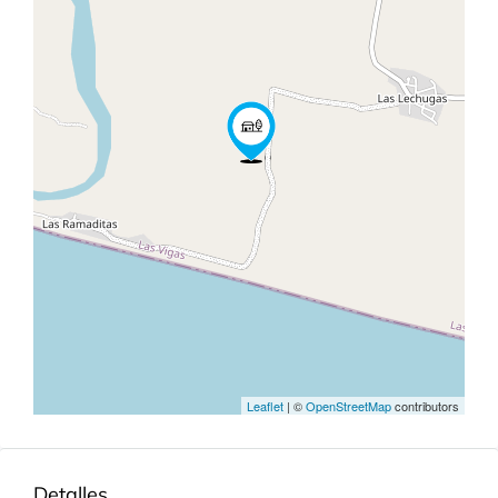
Leaflet
| ©
OpenStreetMap
contributors
Detalles