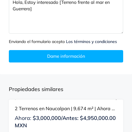
Enviando el formulario acepto
Los términos y condiciones
Dame información
Propiedades similares
2 Terrenos en Naucalpan | 9,674 m² | Ahora desde $3,000,000 | Valor Avalúo $8.2M
EN VENTA
DERECHOS
Ahora:
$3,000,000/Antes: $4,950,000.00
MXN