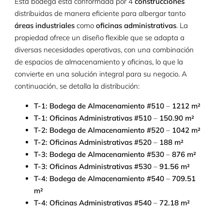
Esta bodega está conformada por 4
construcciones
distribuidas de manera eficiente para albergar tanto
áreas industriales
como
oficinas administrativas
. La
propiedad ofrece un diseño flexible que se adapta a
diversas necesidades operativas, con una combinación
de espacios de almacenamiento y oficinas, lo que la
convierte en una solución integral para su negocio. A
continuación, se detalla la distribución:
T-1: Bodega de Almacenamiento #510
–
1212 m²
T-1: Oficinas Administrativas #510
–
150.90 m²
T-2: Bodega de Almacenamiento #520
–
1042 m²
T-2: Oficinas Administrativas #520
–
188 m²
T-3: Bodega de Almacenamiento #530
–
876 m²
T-3: Oficinas Administrativas #530
–
91.56 m²
T-4: Bodega de Almacenamiento #540
–
709.51
m²
T-4: Oficinas Administrativas #540
–
72.18 m²