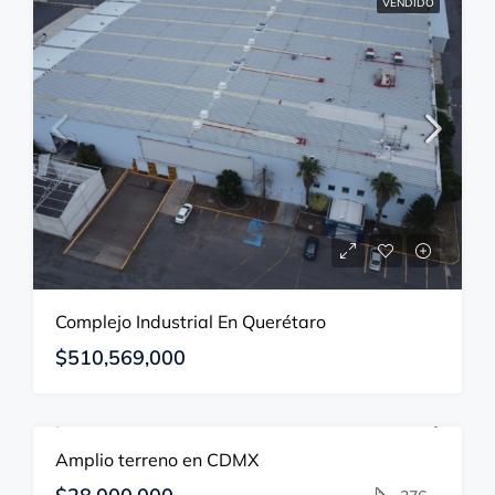
VENDIDO
Complejo Industrial En Querétaro
$510,569,000
Amplio terreno en CDMX
EN VENTA
DISPONIBLE
OPORTUNIDAD DE INVERSIÓN