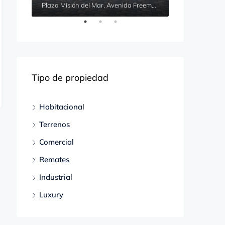
Calle 32, No. 390 Colonia San Francisco Xocotitla, Ciudad de México, Azcapotzalco, Ciudad de México, 02960, México
Plaza Misión del Mar, Avenida Freemont, Benito Juárez, Puerto Peñasco, Sonora, 83550, México
Tipo de propiedad
Habitacional
Terrenos
Comercial
Remates
Industrial
Luxury