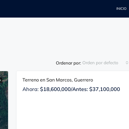
INICIO
Orden por defecto
Ordenar por:
Terreno en San Marcos, Guerrero
N
EN VENTA
DISPONIBLE
Ahora:
$18,600,000/Antes: $37,100,000
DESTACADOS
E
Ahora:
$5,500,000/Antes: $7,