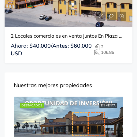
2 Locales comerciales en venta juntos En Plaza Misión del Mar
Ahora:
$40,000/Antes: $60,000
2
106.86
USD
Nuestras mejores propiedades
ENTA
DESTACADOS
EN VENTA
DE