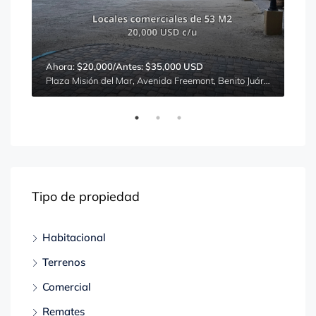
Ahora:
$20,000/Antes: $35,000 USD
$16
Calle 32, No. 390 Colonia San Francisco Xocotitla, Ciudad de México, Azcapotzalco, Ciudad de México, 02960, México
Plaza Misión del Mar, Avenida Freemont, Benito Juárez, Puerto Peñasco, Sonora, 83550, México
La G
Tipo de propiedad
Habitacional
Terrenos
Comercial
Remates