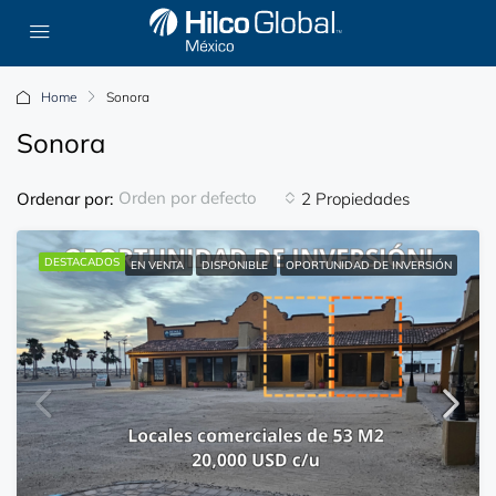
Home
Sonora
Sonora
Orden por defecto
Ordenar por:
2 Propiedades
DESTACADOS
EN VENTA
DISPONIBLE
OPORTUNIDAD DE INVERSIÓN