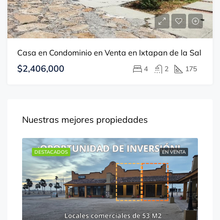
Casa en Condominio en Venta en Ixtapan de la Sal
$2,406,000
4
2
175
Nuestras mejores propiedades
ENTA
DESTACADOS
EN VENTA
DE