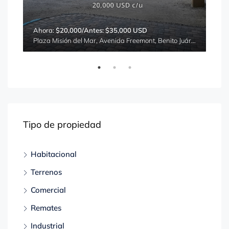
Ahora:
$20,000/Antes: $35,000 USD
$16
Calle 32, No. 390 Colonia San Francisco Xocotitla, Ciudad de México, Azcapotzalco, Ciudad de México, 02960, México
Plaza Misión del Mar, Avenida Freemont, Benito Juárez, Puerto Peñasco, Sonora, 83550, México
La G
Tipo de propiedad
Habitacional
Terrenos
Comercial
Remates
Industrial